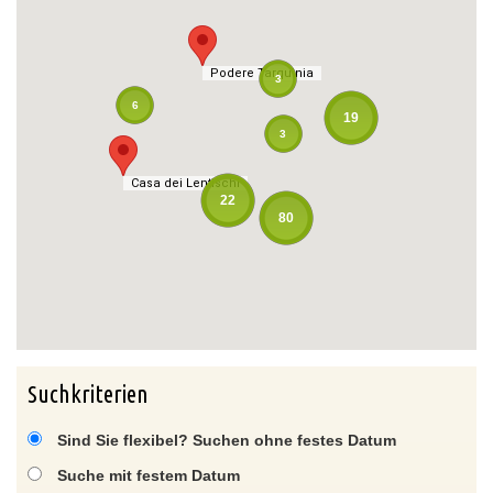
Podere Tarquinia
Podere Tarquinia
3
6
19
3
Casa dei Lentischi
Casa dei Lentischi
22
80
Suchkriterien
Sind Sie flexibel? Suchen ohne festes Datum
Suche mit festem Datum