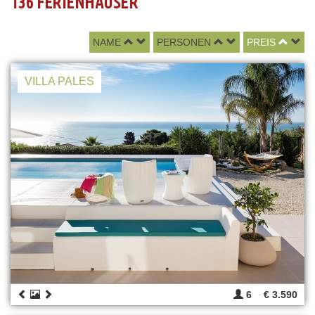
136 FERIENHÄUSER
NAME
PERSONEN
PREIS
VILLA PALES
6
€ 3.590