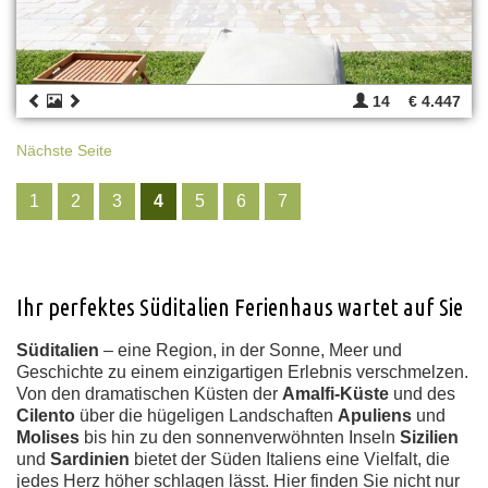
14
€ 4.447
Nächste Seite
1
2
3
4
5
6
7
Ihr perfektes Süditalien Ferienhaus wartet auf Sie
Süditalien
– eine Region, in der Sonne, Meer und
Geschichte zu einem einzigartigen Erlebnis verschmelzen.
Von den dramatischen Küsten der
Amalfi-Küste
und des
Cilento
über die hügeligen Landschaften
Apuliens
und
Molises
bis hin zu den sonnenverwöhnten Inseln
Sizilien
und
Sardinien
bietet der Süden Italiens eine Vielfalt, die
jedes Herz höher schlagen lässt. Hier finden Sie nicht nur