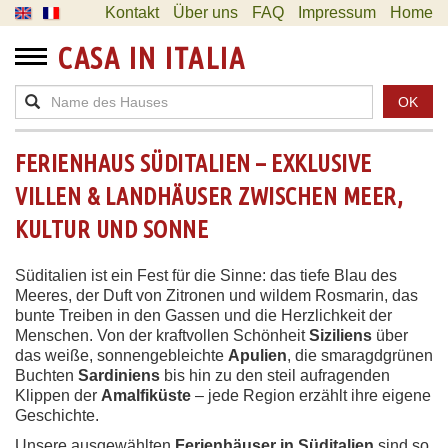
Kontakt
Über uns
FAQ
Impressum
Home
CASA IN ITALIA
OK
FERIENHAUS SÜDITALIEN – EXKLUSIVE
VILLEN & LANDHÄUSER ZWISCHEN MEER,
KULTUR UND SONNE
Süditalien ist ein Fest für die Sinne: das tiefe Blau des
Meeres, der Duft von Zitronen und wildem Rosmarin, das
bunte Treiben in den Gassen und die Herzlichkeit der
Menschen. Von der kraftvollen Schönheit
Siziliens
über
das weiße, sonnengebleichte
Apulien
, die smaragdgrünen
Buchten
Sardiniens
bis hin zu den steil aufragenden
Klippen der
Amalfiküste
– jede Region erzählt ihre eigene
Geschichte.
Unsere ausgewählten
Ferienhäuser in Süditalien
sind so