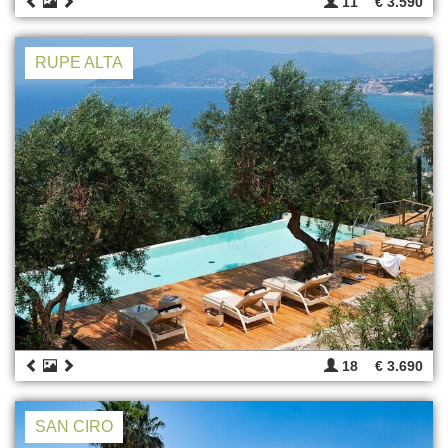
11
€ 3.590
RUPE ALTA
18
€ 3.690
SAN CIRO