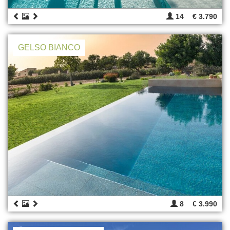
14
€ 3.790
GELSO BIANCO
8
€ 3.990