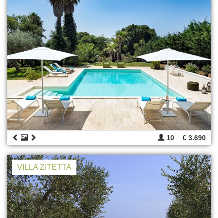
10
€ 3.690
VILLA ZITETTA