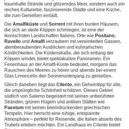
traumhafte Strände und glitzerndes Meer, sondern auch ein
reiches Kulturerbe, faszinierende Städte und eine Küche,
die zum Genießen einlädt.
Die
Amalfiküste
und
Sorrent
mit ihren bunten Häusern,
die sich an steile Klippen schmiegen, ist eine der
ikonischsten Landschaften Italiens. Orte wie
Positano
,
Ravello
und
Amalfi
verzaubern mit verwinkelten Gassen,
atemberaubenden Ausblicken und kulinarischen
Köstlichkeiten. Die Küstenstraße, die sich entlang der
Klippen windet, bietet spektakuläre Panoramen. Ein
Ferienhaus an der Amalfi-Küste bedeutet, morgens das
Rauschen des Meeres zu hören und abends bei einem
Glas Limoncello den Sonnenuntergang zu genießen.
Gleich daneben liegt das
Cilento
, ein Geheimtipp für alle,
die ursprüngliche Schönheit schätzen. Dieses Gebiet
südlich von Salerno begeistert mit seinen unberührten
Stränden, grünen Hügeln und antiken Stätten wie
Paestum
mit seinen beeindruckenden griechischen
Tempeln. Hier herrscht eine ruhige, entspannte
Atmosphäre – perfekt für Reisende, die Italien abseits des
Trubels erleben möchten. Ein Landhaus im Cilento bietet