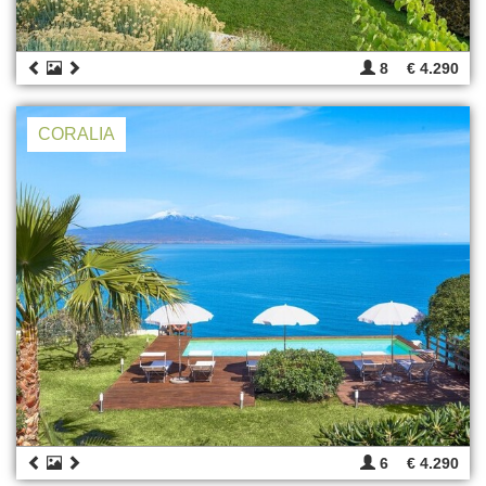
8
€ 4.290
CORALIA
6
€ 4.290