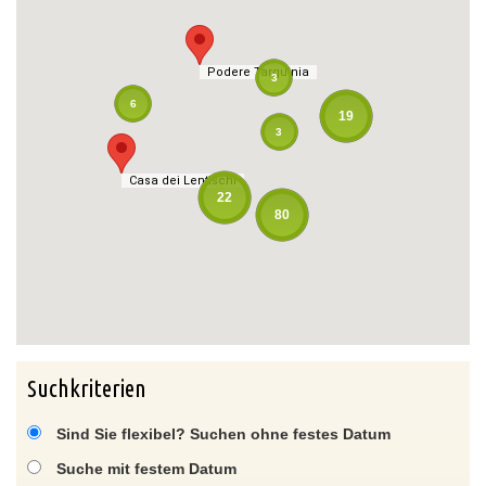
Podere Tarquinia
Podere Tarquinia
3
6
19
3
Casa dei Lentischi
Casa dei Lentischi
22
80
Suchkriterien
Sind Sie flexibel? Suchen ohne festes Datum
Suche mit festem Datum