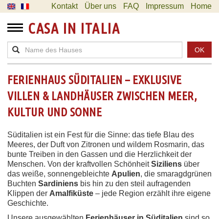
Kontakt
Über uns
FAQ
Impressum
Home
CASA IN ITALIA
OK
FERIENHAUS SÜDITALIEN – EXKLUSIVE
VILLEN & LANDHÄUSER ZWISCHEN MEER,
KULTUR UND SONNE
Süditalien ist ein Fest für die Sinne: das tiefe Blau des
Meeres, der Duft von Zitronen und wildem Rosmarin, das
bunte Treiben in den Gassen und die Herzlichkeit der
Menschen. Von der kraftvollen Schönheit
Siziliens
über
das weiße, sonnengebleichte
Apulien
, die smaragdgrünen
Buchten
Sardiniens
bis hin zu den steil aufragenden
Klippen der
Amalfiküste
– jede Region erzählt ihre eigene
Geschichte.
Unsere ausgewählten
Ferienhäuser in Süditalien
sind so