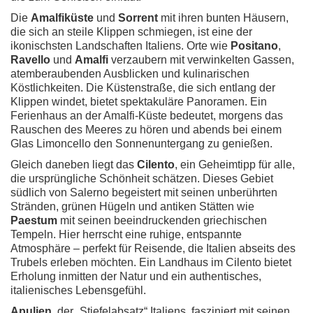
Die
Amalfiküste
und
Sorrent
mit ihren bunten Häusern,
die sich an steile Klippen schmiegen, ist eine der
ikonischsten Landschaften Italiens. Orte wie
Positano
,
Ravello
und
Amalfi
verzaubern mit verwinkelten Gassen,
atemberaubenden Ausblicken und kulinarischen
Köstlichkeiten. Die Küstenstraße, die sich entlang der
Klippen windet, bietet spektakuläre Panoramen. Ein
Ferienhaus an der Amalfi-Küste bedeutet, morgens das
Rauschen des Meeres zu hören und abends bei einem
Glas Limoncello den Sonnenuntergang zu genießen.
Gleich daneben liegt das
Cilento
, ein Geheimtipp für alle,
die ursprüngliche Schönheit schätzen. Dieses Gebiet
südlich von Salerno begeistert mit seinen unberührten
Stränden, grünen Hügeln und antiken Stätten wie
Paestum
mit seinen beeindruckenden griechischen
Tempeln. Hier herrscht eine ruhige, entspannte
Atmosphäre – perfekt für Reisende, die Italien abseits des
Trubels erleben möchten. Ein Landhaus im Cilento bietet
Erholung inmitten der Natur und ein authentisches,
italienisches Lebensgefühl.
Apulien
, der „Stiefelabsatz“ Italiens, fasziniert mit seinen