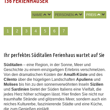
136 FERIENHÄUSER
NAME
PERSONEN
PREIS
1
2
3
4
5
6
7
Ihr perfektes Süditalien Ferienhaus wartet auf Sie
Süditalien
– eine Region, in der Sonne, Meer und
Geschichte zu einem einzigartigen Erlebnis verschmelzen.
Von den dramatischen Küsten der
Amalfi-Küste
und des
Cilento
über die hügeligen Landschaften
Apuliens
und
Molises
bis hin zu den sonnenverwöhnten Inseln
Sizilien
und
Sardinien
bietet der Süden Italiens eine Vielfalt, die
jedes Herz höher schlagen lässt. Hier finden Sie nicht nur
traumhafte Strände und glitzerndes Meer, sondern auch ein
reiches Kulturerbe, faszinierende Städte und eine Küche,
die zum Genießen einlädt.