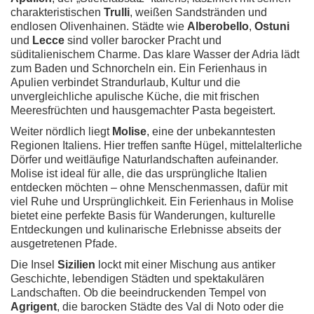
charakteristischen
Trulli
, weißen Sandstränden und
endlosen Olivenhainen. Städte wie
Alberobello
,
Ostuni
und
Lecce
sind voller barocker Pracht und
süditalienischem Charme. Das klare Wasser der Adria lädt
zum Baden und Schnorcheln ein. Ein Ferienhaus in
Apulien verbindet Strandurlaub, Kultur und die
unvergleichliche apulische Küche, die mit frischen
Meeresfrüchten und hausgemachter Pasta begeistert.
Weiter nördlich liegt
Molise
, eine der unbekanntesten
Regionen Italiens. Hier treffen sanfte Hügel, mittelalterliche
Dörfer und weitläufige Naturlandschaften aufeinander.
Molise ist ideal für alle, die das ursprüngliche Italien
entdecken möchten – ohne Menschenmassen, dafür mit
viel Ruhe und Ursprünglichkeit. Ein Ferienhaus in Molise
bietet eine perfekte Basis für Wanderungen, kulturelle
Entdeckungen und kulinarische Erlebnisse abseits der
ausgetretenen Pfade.
Die Insel
Sizilien
lockt mit einer Mischung aus antiker
Geschichte, lebendigen Städten und spektakulären
Landschaften. Ob die beeindruckenden Tempel von
Agrigent
, die barocken Städte des Val di Noto oder die