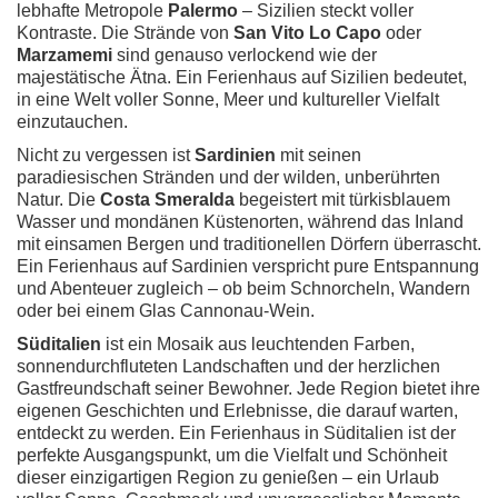
lebhafte Metropole
Palermo
– Sizilien steckt voller
Kontraste. Die Strände von
San Vito Lo Capo
oder
Marzamemi
sind genauso verlockend wie der
majestätische Ätna. Ein Ferienhaus auf Sizilien bedeutet,
in eine Welt voller Sonne, Meer und kultureller Vielfalt
einzutauchen.
Nicht zu vergessen ist
Sardinien
mit seinen
paradiesischen Stränden und der wilden, unberührten
Natur. Die
Costa Smeralda
begeistert mit türkisblauem
Wasser und mondänen Küstenorten, während das Inland
mit einsamen Bergen und traditionellen Dörfern überrascht.
Ein Ferienhaus auf Sardinien verspricht pure Entspannung
und Abenteuer zugleich – ob beim Schnorcheln, Wandern
oder bei einem Glas Cannonau-Wein.
Süditalien
ist ein Mosaik aus leuchtenden Farben,
sonnendurchfluteten Landschaften und der herzlichen
Gastfreundschaft seiner Bewohner. Jede Region bietet ihre
eigenen Geschichten und Erlebnisse, die darauf warten,
entdeckt zu werden. Ein Ferienhaus in Süditalien ist der
perfekte Ausgangspunkt, um die Vielfalt und Schönheit
dieser einzigartigen Region zu genießen – ein Urlaub