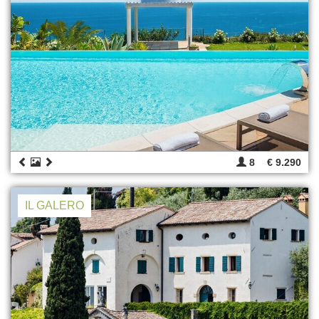
8
€ 9.290
IL GALERO