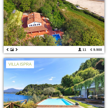
11
€ 9.900
VILLA ISPRA