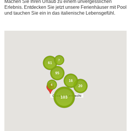
Machen Sie Ihren Urlaub zu einem unvergesslichen
Erlebnis. Entdecken Sie jetzt unsere Ferienhäuser mit Pool
und tauchen Sie ein in das italienische Lebensgefühl.
7
61
95
16
6
20
Casa dei Lentischi
Casa dei Lentischi
103