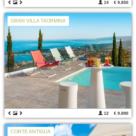
14
€ 9.850
GRAN VILLA TAORMINA
12
€ 9.890
CORTE ANTIGUA