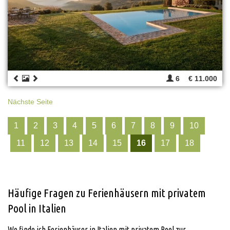
6
€ 11.000
Nächste Seite
1
2
3
4
5
6
7
8
9
10
11
12
13
14
15
16
17
18
Häufige Fragen zu Ferienhäusern mit privatem
Pool in Italien
Wo finde ich Ferienhäuser in Italien mit privatem Pool zur