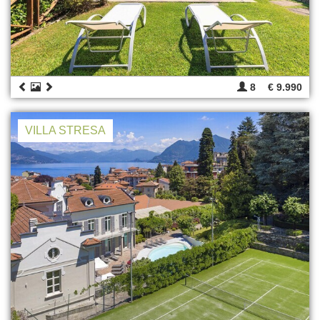
8
€ 9.990
VILLA STRESA