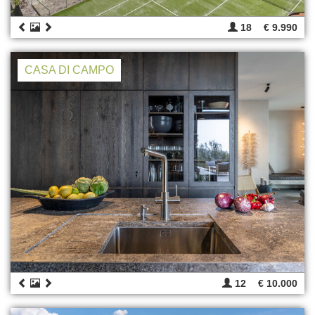
18
€ 9.990
CASA DI CAMPO
12
€ 10.000