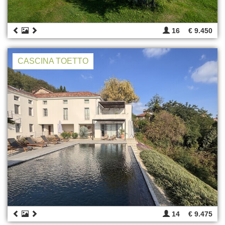
16
€ 9.450
CASCINA TOETTO
14
€ 9.475