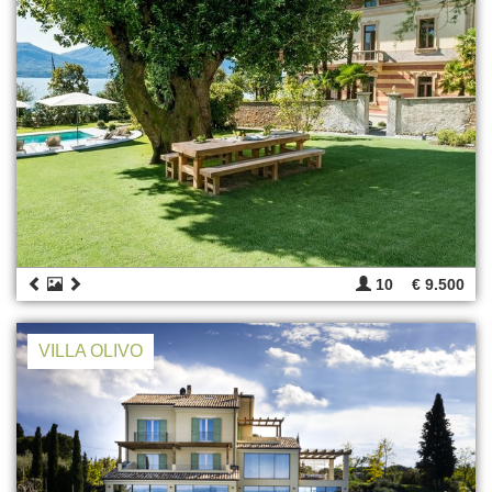
10
€ 9.500
VILLA OLIVO