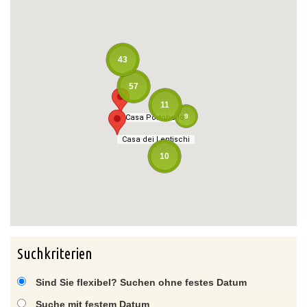
43
57
11
9
Casa Portobello
Casa Portobello
Casa dei Lentischi
Casa dei Lentischi
10
Suchkriterien
Sind Sie flexibel? Suchen ohne festes Datum
Suche mit festem Datum