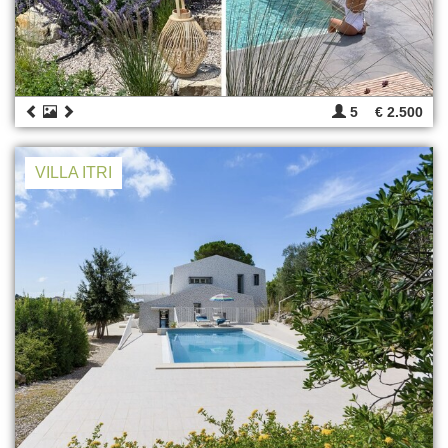
5
€ 2.500
VILLA ITRI