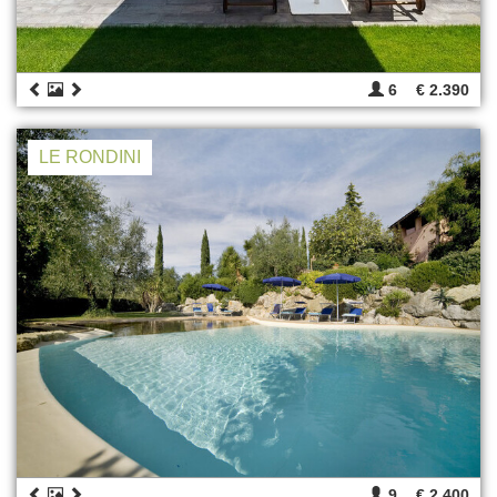
6
€ 2.390
LE RONDINI
9
€ 2.400