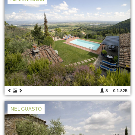
8
€ 1.825
NEL GUASTO