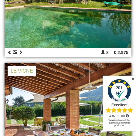
8
€ 2.975
LE VIGNE
✕