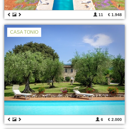
11
€ 1.948
CASA TONIO
6
€ 2.000