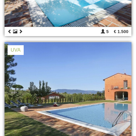
5
€ 1.500
UVA