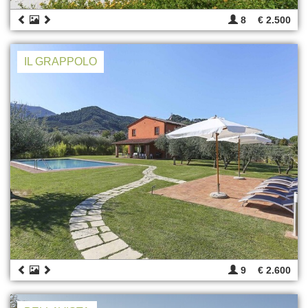
8
€ 2.500
IL GRAPPOLO
9
€ 2.600