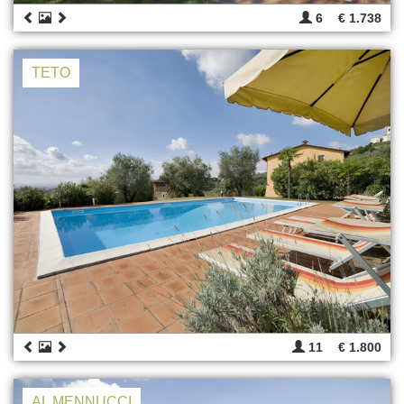
6
€ 1.738
TETO
11
€ 1.800
AL MENNUCCI