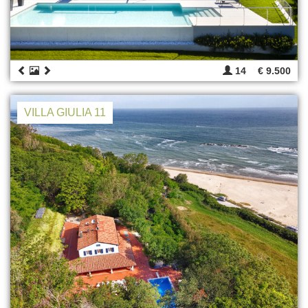
14
€ 9.500
VILLA GIULIA 11