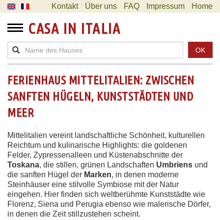
Kontakt
Über uns
FAQ
Impressum
Home
CASA IN ITALIA
OK
FERIENHAUS MITTELITALIEN: ZWISCHEN
SANFTEN HÜGELN, KUNSTSTÄDTEN UND
MEER
Mittelitalien vereint landschaftliche Schönheit, kulturellen
Reichtum und kulinarische Highlights: die goldenen
Felder, Zypressenalleen und Küstenabschnitte der
Toskana
, die stillen, grünen Landschaften
Umbriens
und
die sanften Hügel der
Marken
, in denen moderne
Steinhäuser eine stilvolle Symbiose mit der Natur
eingehen. Hier finden sich weltberühmte Kunststädte wie
Florenz, Siena und Perugia ebenso wie malerische Dörfer,
in denen die Zeit stillzustehen scheint.