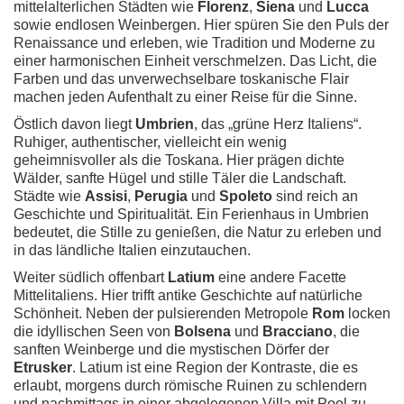
mittelalterlichen Städten wie
Florenz
,
Siena
und
Lucca
sowie endlosen Weinbergen. Hier spüren Sie den Puls der
Renaissance und erleben, wie Tradition und Moderne zu
einer harmonischen Einheit verschmelzen. Das Licht, die
Farben und das unverwechselbare toskanische Flair
machen jeden Aufenthalt zu einer Reise für die Sinne.
Östlich davon liegt
Umbrien
, das „grüne Herz Italiens“.
Ruhiger, authentischer, vielleicht ein wenig
geheimnisvoller als die Toskana. Hier prägen dichte
Wälder, sanfte Hügel und stille Täler die Landschaft.
Städte wie
Assisi
,
Perugia
und
Spoleto
sind reich an
Geschichte und Spiritualität. Ein Ferienhaus in Umbrien
bedeutet, die Stille zu genießen, die Natur zu erleben und
in das ländliche Italien einzutauchen.
Weiter südlich offenbart
Latium
eine andere Facette
Mittelitaliens. Hier trifft antike Geschichte auf natürliche
Schönheit. Neben der pulsierenden Metropole
Rom
locken
die idyllischen Seen von
Bolsena
und
Bracciano
, die
sanften Weinberge und die mystischen Dörfer der
Etrusker
. Latium ist eine Region der Kontraste, die es
erlaubt, morgens durch römische Ruinen zu schlendern
und nachmittags in einer abgelegenen Villa mit Pool zu