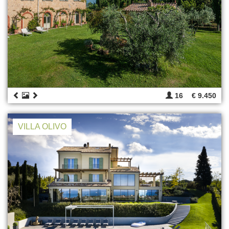
16
€ 9.450
VILLA OLIVO