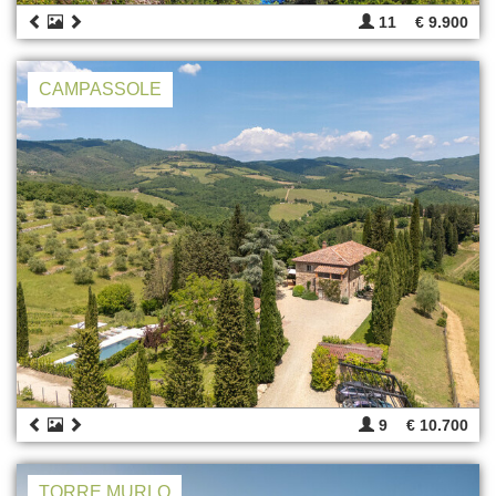
11
€ 9.900
CAMPASSOLE
9
€ 10.700
TORRE MURLO