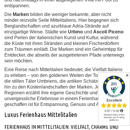
entspannen.
Die
Marken
bilden die weniger bekannte, aber nicht
minder reizvolle Seite Mittelitaliens. Hier begegnen sich
Berglandschaften und azurblaue Adria-Strände auf
einzigartige Weise. Städte wie
Urbino
und
Ascoli Piceno
sind Perlen der italienischen Kunst und Kultur, während
die Küste mit ihren Stränden und kleinen Fischerdörfern
zum Träumen einlädt. Die Marken sind ein Geheimtipp für
Entdecker, die abseits der ausgetretenen Pfade unterwegs
sein möchten.
Eine Reise nach Mittelitalien bedeutet, die Vielfalt Italiens
zu erleben – von den goldenen Weiten der Toskana über
✕
die stillen Täler Umbriens, die antiken Schätze Latiums bis
hin zu den Küstenlandschaften der Marken. Jede dieser
Regionen erzählt ihre eigene Geschichte und verspricht
unvergessliche Erlebnisse in einem Ferienhaus, das wie
geschaffen ist für Entspannung, Genuss und Abenteuer.
Luxus Ferienhaus Mittelitalien
FERIENHAUS IN MITTELITALIEN: VIELFALT, CHARME UND