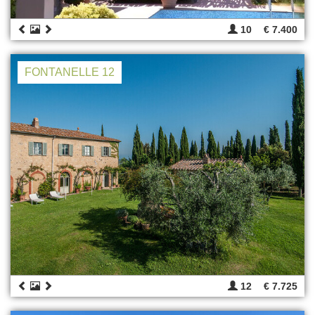
10
€ 7.400
FONTANELLE 12
12
€ 7.725