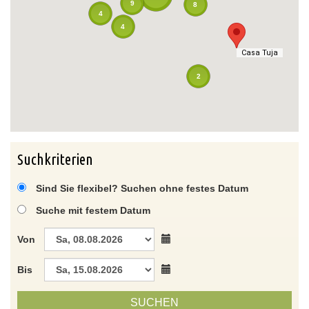
9
8
4
4
Casa Tuja
Casa Tuja
2
Suchkriterien
Sind Sie flexibel? Suchen ohne festes Datum
Suche mit festem Datum
Von
Bis
SUCHEN