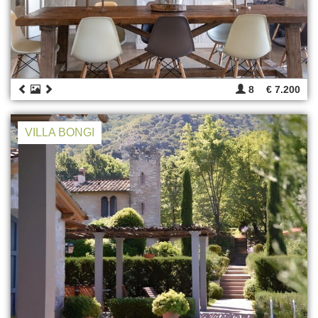
8
€ 7.200
VILLA BONGI