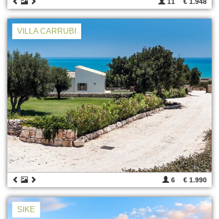
11
€ 1.948
VILLA CARRUBI
6
€ 1.990
SIKE