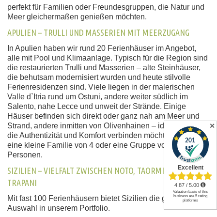
perfekt für Familien oder Freundesgruppen, die Natur und
Meer gleichermaßen genießen möchten.
APULIEN – TRULLI UND MASSERIEN MIT MEERZUGANG
In Apulien haben wir rund 20 Ferienhäuser im Angebot,
alle mit Pool und Klimaanlage. Typisch für die Region sind
die restaurierten Trulli und Masserien – alte Steinhäuser,
die behutsam modernisiert wurden und heute stilvolle
Ferienresidenzen sind. Viele liegen in der malerischen
Valle d`Itria rund um Ostuni, andere weiter südlich im
Salento, nahe Lecce und unweit der Strände. Einige
Häuser befinden sich direkt oder ganz nah am Meer und
Strand, andere inmitten von Olivenhainen – ideal für Gäste,
✕
die Authentizität und Komfort verbinden möchten, ob für
eine kleine Familie von 4 oder eine Gruppe von 20
Personen.
SIZILIEN – VIELFALT ZWISCHEN NOTO, TAORMINA UND
TRAPANI
Mit fast 100 Ferienhäusern bietet Sizilien die größte
Auswahl in unserem Portfolio.