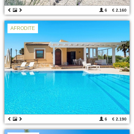
6
€ 2.160
AFRODITE
6
€ 2.190