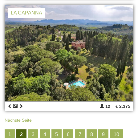
LA CAPANNA
12
€ 2.375
Nächste Seite
1
2
3
4
5
6
7
8
9
10