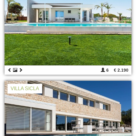
6
€ 2.190
VILLA SICLA