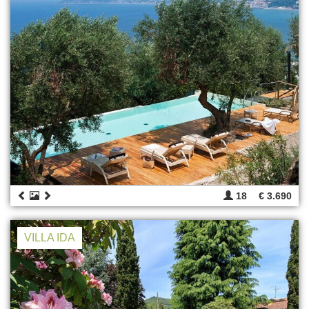
18
€ 3.690
VILLA IDA