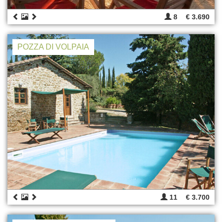
8
€ 3.690
POZZA DI VOLPAIA
11
€ 3.700