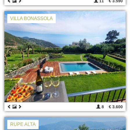
11
€ 3.590
VILLA BONASSOLA
8
€ 3.600
RUPE ALTA