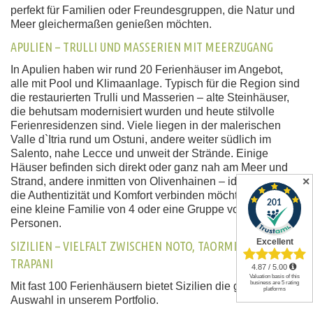
perfekt für Familien oder Freundesgruppen, die Natur und
Meer gleichermaßen genießen möchten.
APULIEN – TRULLI UND MASSERIEN MIT MEERZUGANG
In Apulien haben wir rund 20 Ferienhäuser im Angebot,
alle mit Pool und Klimaanlage. Typisch für die Region sind
die restaurierten Trulli und Masserien – alte Steinhäuser,
die behutsam modernisiert wurden und heute stilvolle
Ferienresidenzen sind. Viele liegen in der malerischen
Valle d`Itria rund um Ostuni, andere weiter südlich im
Salento, nahe Lecce und unweit der Strände. Einige
Häuser befinden sich direkt oder ganz nah am Meer und
Strand, andere inmitten von Olivenhainen – ideal für Gäste,
✕
die Authentizität und Komfort verbinden möchten, ob für
eine kleine Familie von 4 oder eine Gruppe von 20
Personen.
SIZILIEN – VIELFALT ZWISCHEN NOTO, TAORMINA UND
TRAPANI
Mit fast 100 Ferienhäusern bietet Sizilien die größte
Auswahl in unserem Portfolio.