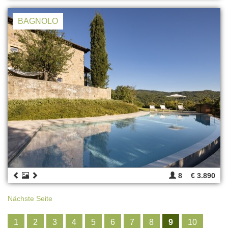
BAGNOLO
8
€ 3.890
Nächste Seite
1
2
3
4
5
6
7
8
9
10