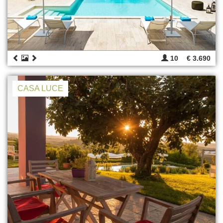
10
€ 3.690
CASA LUCE