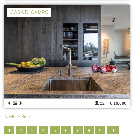
CASA DI CAMPO
12
€ 10.000
Nächste Seite
1
2
3
4
5
6
7
8
9
10