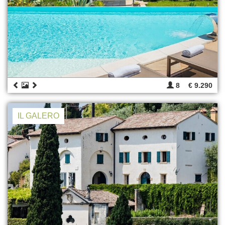
8
€ 9.290
IL GALERO