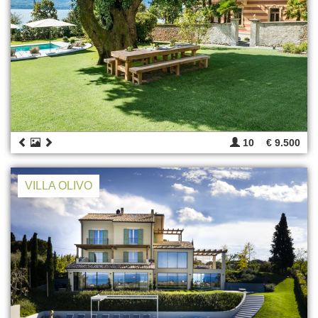
10
€ 9.500
VILLA OLIVO