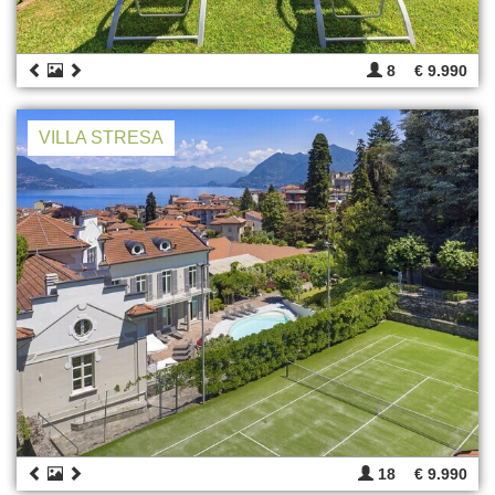
8
€ 9.990
VILLA STRESA
18
€ 9.990