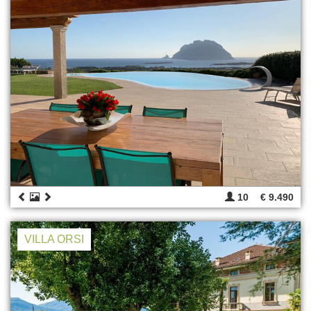
10
€ 9.490
VILLA ORSI