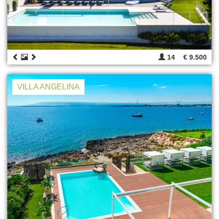
14
€ 9.500
VILLA ANGELINA