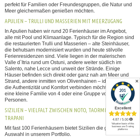
perfekt für Familien oder Freundesgruppen, die Natur und
Meer gleichermaßen genießen möchten.
APULIEN – TRULLI UND MASSERIEN MIT MEERZUGANG
In Apulien haben wir rund 20 Ferienhäuser im Angebot,
alle mit Pool und Klimaanlage. Typisch für die Region sind
die restaurierten Trulli und Masserien – alte Steinhäuser,
die behutsam modernisiert wurden und heute stilvolle
Ferienresidenzen sind. Viele liegen in der malerischen
Valle d`Itria rund um Ostuni, andere weiter südlich im
Salento, nahe Lecce und unweit der Strände. Einige
Häuser befinden sich direkt oder ganz nah am Meer und
Strand, andere inmitten von Olivenhainen – ideal für Gäste,
✕
die Authentizität und Komfort verbinden möchten, ob für
eine kleine Familie von 4 oder eine Gruppe von 20
Personen.
SIZILIEN – VIELFALT ZWISCHEN NOTO, TAORMINA UND
TRAPANI
Mit fast 100 Ferienhäusern bietet Sizilien die größte
Auswahl in unserem Portfolio.