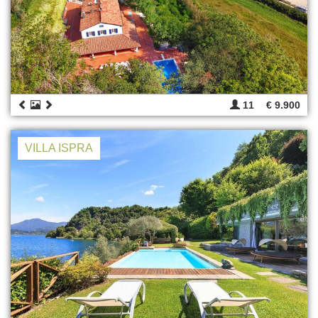
11
€ 9.900
VILLA ISPRA